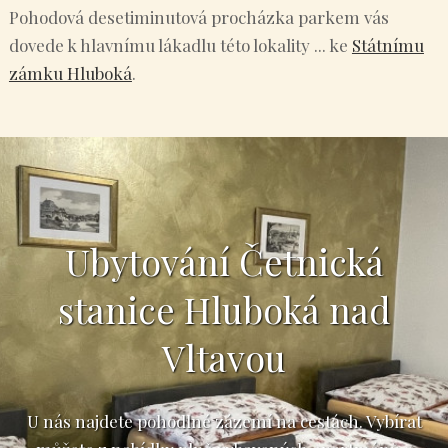
Pohodová desetiminutová procházka parkem vás
dovede k hlavnímu lákadlu této lokality ... ke
Státnímu
zámku Hluboká
.
Ubytování Četnická
stanice Hluboká nad
Vltavou
U nás najdete pohodlné zázemí na cestách. Vybírat