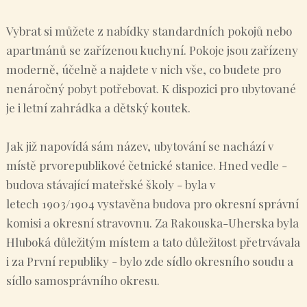
Vybrat si můžete z nabídky standardních pokojů nebo
apartmánů se zařízenou kuchyní. Pokoje jsou zařízeny
moderně, účelně a najdete v nich vše, co budete pro
nenáročný pobyt potřebovat. K dispozici pro ubytované
je i letní zahrádka a dětský koutek.
Jak již napovídá sám název, ubytování se nachází v
místě prvorepublikové četnické stanice. Hned vedle -
budova stávající mateřské školy - byla v
letech 1903/1904 vystavěna budova pro okresní správní
komisi a okresní stravovnu. Za Rakouska-Uherska byla
Hluboká důležitým místem a tato důležitost přetrvávala
i za První republiky - bylo zde sídlo okresního soudu a
sídlo samosprávního okresu.