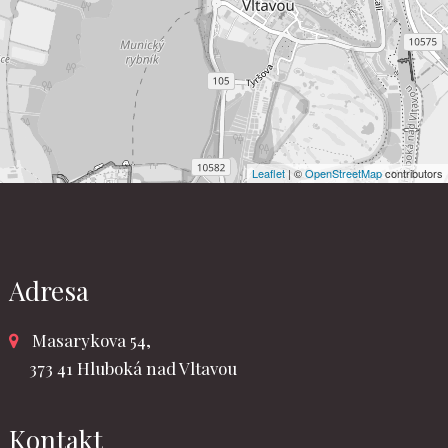
Leaflet
| ©
OpenStreetMap
contributors
Adresa
Masarykova 54,
373 41 Hluboká nad Vltavou
Kontakt