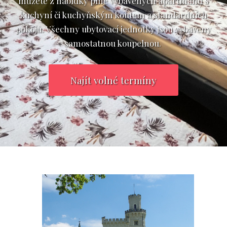
můžete z nabídky plně vybavených apartmánů s
kuchyní či kuchyňským koutem a standardních
pokojů. Všechny ubytovací jednotky jsou vybaveny
samostatnou koupelnou.
Najít volné termíny